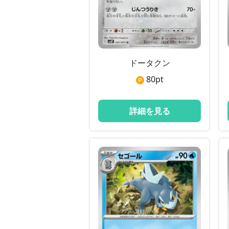
ドータクン
80
pt
詳細を見る