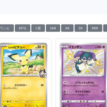
ワンピ
MTG
C賞
SAR
AR
SR
RRR